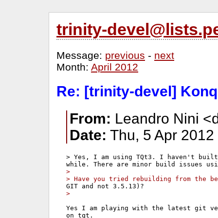
trinity-devel@lists
Message:
previous
-
next
Month:
April 2012
Re: [trinity-devel] Konq
From:
Leandro Nini <d
Date:
Thu, 5 Apr 2012
> Yes, I am using TQt3. I haven't built
> 
> Have you tried rebuilding from the be
> 
Yes I am playing with the latest git ve
on tqt.
